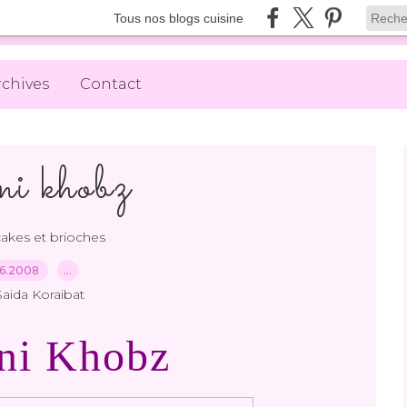
Tous nos blogs cuisine
rchives
Contact
i khobz
cakes et brioches
06.2008
…
Saida Koraibat
ni Khobz