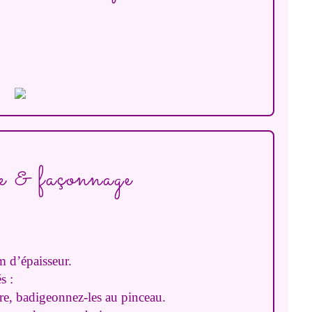
.
 & façonnage
m d’épaisseur.
s :
re, badigeonnez-les au pinceau.