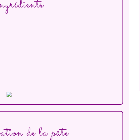
grédients
tion de la pâte