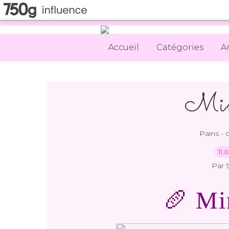
Accueil
Catégories
A
Min
Pains - 
11.
Par 
🥖 Mi