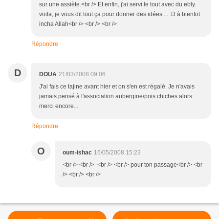
sur une assiète.<br /> Et enfin, j'ai servi le tout avec du ebly.
voila, je vous dit tout ça pour donner des idées ... :D à bientot
incha Allah<br /> <br /> <br />
Répondre
D
DOUA
21/03/2008 09:06
J'ai fais ce tajine avant hier et on s'en est régalé. Je n'avais
jamais pensé à l'association aubergine/pois chiches alors
merci encore...
Répondre
O
oum-ishac
16/05/2008 15:23
<br /> <br /> <br /> <br /> pour ton passage<br /> <br
/> <br /> <br />