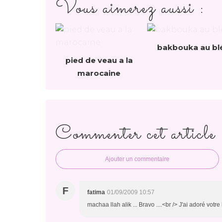
Vous aimerez aussi :
bakbouka au bl
pied de veau a la
marocaine
Commenter cet article
Ajouter un commentaire
F
fatima
01/09/2009 10:57
machaa llah alik ... Bravo ....<br /> J'ai adoré votre 