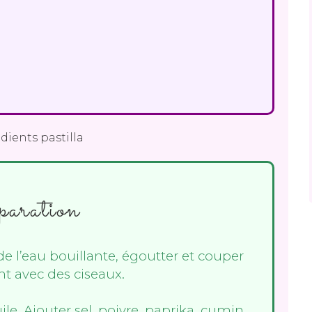
paration
de l’eau bouillante, égoutter et couper
t avec des ciseaux.
ile. Ajouter sel, poivre, paprika, cumin,