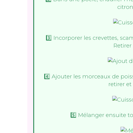
citron
3️⃣ Incorporer les crevettes, sc
Retirer
4️⃣ Ajouter les morceaux de poi
retirer e
5️⃣ Mélanger ensuite t