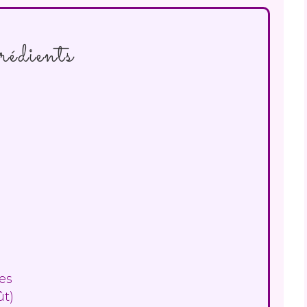
rédients
es
ût)