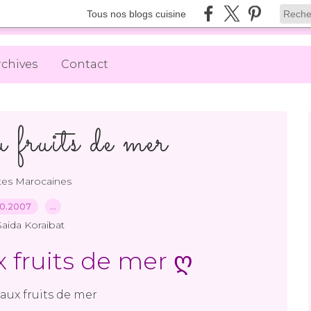
Tous nos blogs cuisine
rchives
Contact
u fruits de mer
tes Marocaines
10.2007
…
Saida Koraibat
x fruits de mer ღ