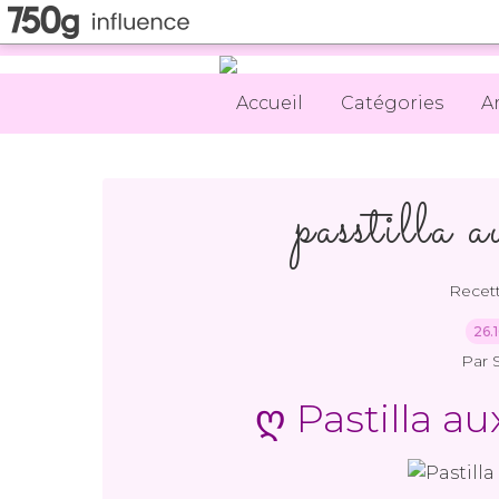
Accueil
Catégories
A
passtilla a
Recet
26.
Par 
ღ Pastilla au