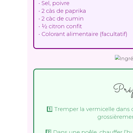
• Sel, poivre
• 2 càs de paprika
• 2 càc de cumin
• ½ citron confit
• Colorant alimentaire (facultatif)
Pré
1️⃣ Tremper la vermicelle dans 
grossièremen
2️⃣ Dans une poêle, chauffer l’hu