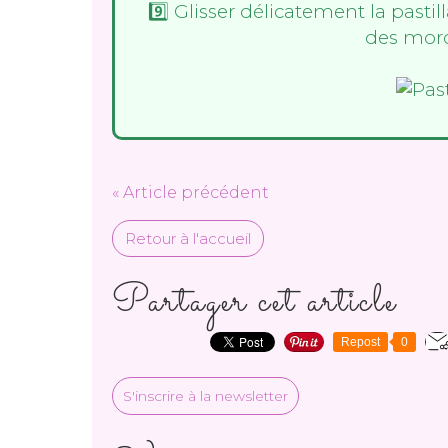
9️⃣ Glisser délicatement la pastil
des morc
« Article précédent
Retour à l'accueil
Partager cet article
Repost
0
S'inscrire à la newsletter