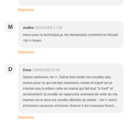
Répondre
M
malika
03/10/2008 17:36
merci pour la technique,je me demandais comment on faisait!
<br /> bravo
Répondre
D
Doua
20/08/2008 22:09
Salem aleikoum,<br /> J'aime bien tester les recettes des
autres pour ce qui est des msemens, melwi et lrayef car je
n'arrive pas à refaire celle de mama qui fait tout "à l'oeil" et
sincèrement, ta recette se rapproche vraiment de celle de ma
maman et ce sera ma recette officielle du melwi...<br /> merci
et bonnes vacances et bonne chance à ton nouveau forum....
Répondre