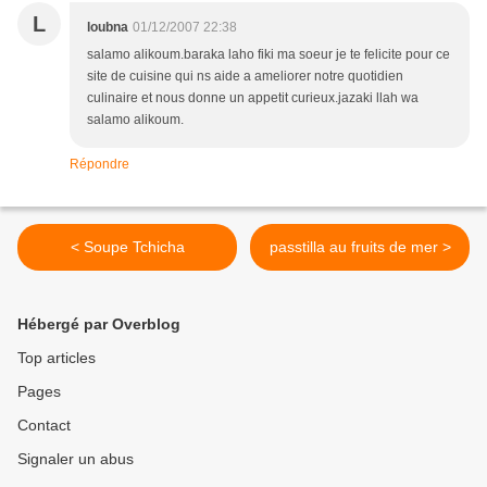
L
loubna
01/12/2007 22:38
salamo alikoum.baraka laho fiki ma soeur je te felicite pour ce
site de cuisine qui ns aide a ameliorer notre quotidien
culinaire et nous donne un appetit curieux.jazaki llah wa
salamo alikoum.
Répondre
< Soupe Tchicha
passtilla au fruits de mer >
Hébergé par Overblog
Top articles
Pages
Contact
Signaler un abus