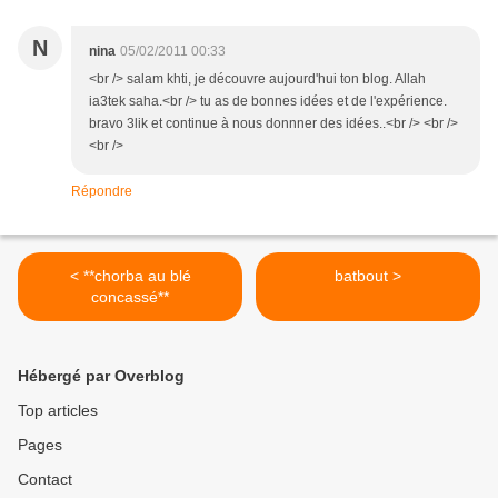
N
nina
05/02/2011 00:33
<br /> salam khti, je découvre aujourd'hui ton blog. Allah
ia3tek saha.<br /> tu as de bonnes idées et de l'expérience.
bravo 3lik et continue à nous donnner des idées..<br /> <br />
<br />
Répondre
< **chorba au blé
batbout >
concassé**
Hébergé par Overblog
Top articles
Pages
Contact