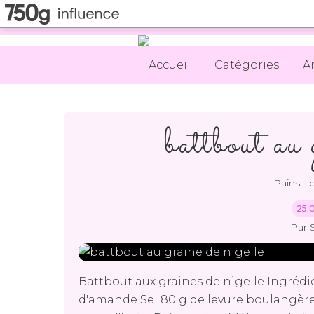
Accueil
Catégories
A
battbout au 
Pains - 
25.
Par 
Battbout aux graines de nigelle Ingrédi
d'amande Sel 80 g de levure boulangère 1