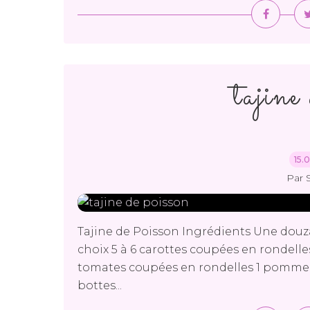
tajine
15.
Par 
Tajine de Poisson Ingrédients Une douz
choix 5 à 6 carottes coupées en rondelle
tomates coupées en rondelles 1 pomme de
bottes...