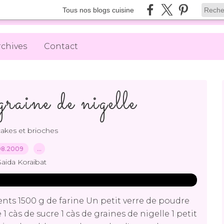
Tous nos blogs cuisine
rchives
Contact
graine de nigelle
cakes et brioches
08.2009
…
Saida Koraibat
ents 1500 g de farine Un petit verre de poudre
 càs de sucre 1 càs de graines de nigelle 1 petit