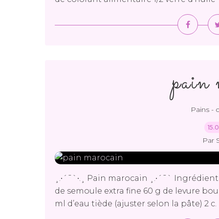
pain 
Pains - 
15.
Par 
¸.•´¯`•.¸ Pain marocain ¸.•´¯` Ingrédients
de semoule extra fine 60 g de levure boula
ml d’eau tiède (ajuster selon la pâte) 2 c. 