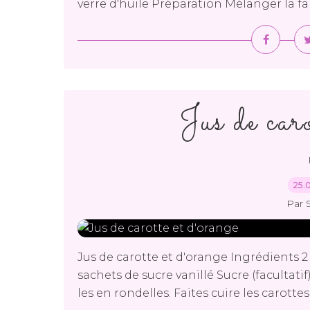
verre d'huile Préparation Mélanger la fari
Jus de caro
25.
Par 
Jus de carotte et d'orange Ingrédients 2 c
sachets de sucre vanillé Sucre (facultati
les en rondelles. Faites cuire les carotte