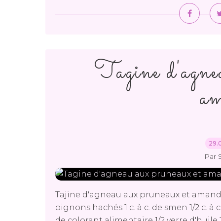
Tagine d'agne
am
29.
Par 
Tajine d'agneau aux pruneaux et amande
oignons hachés 1 c. à c. de smen 1/2 c. à 
de colorant alimentaire 1/2 verre d'huile 1/4 