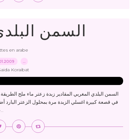
السمن البلدي
ttes en arabe
01.2009
…
Saida Koraibat
السمن البلدي المغربي المقادير زبدة زعتر ماء ملح الطريقة
في قصعة كبيرة اغسلي الزبدة مرة بمحلول الزعتر البارد أض
حكها مع قاع القصعة حتى تتشرب الملح أزيلي محلول...