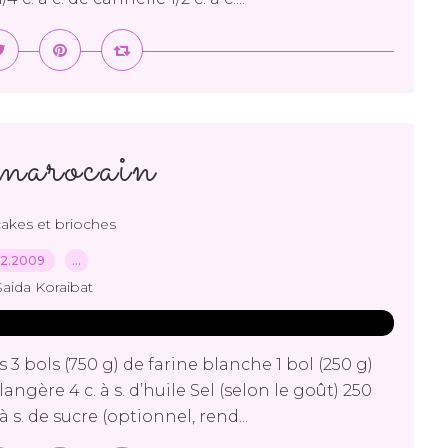
marocain
cakes et brioches
02.2009
…
Saida Koraibat
 3 bols (750 g) de farine blanche 1 bol (250 g)
ngère 4 c. à s. d’huile Sel (selon le goût) 250
à s. de sucre (optionnel, rend...