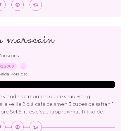
us marocain
Couscous
02.2009
…
Saida Koraibat
e viande de mouton ou de veau 500 g
a veille 2 c. à café de smen 3 cubes de safran 1
bre Sel 6 litres d’eau (approximatif) 1 kg de...