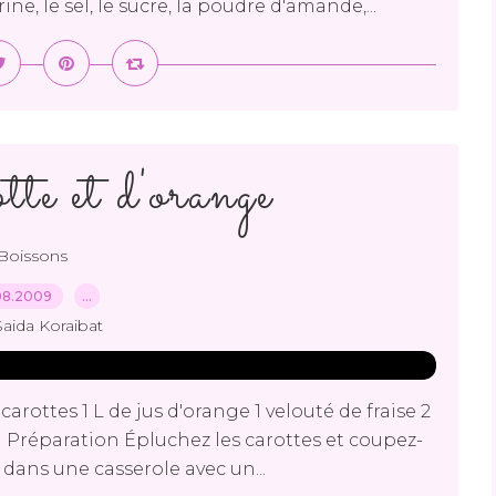
ne, le sel, le sucre, la poudre d'amande,...
tte et d'orange
Boissons
08.2009
…
Saida Koraibat
arottes 1 L de jus d'orange 1 velouté de fraise 2
f) Préparation Épluchez les carottes et coupez-
s dans une casserole avec un...