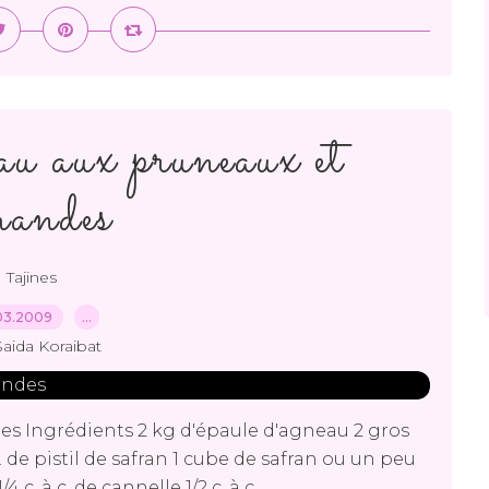
au aux pruneaux et
andes
Tajines
03.2009
…
Saida Koraibat
s Ingrédients 2 kg d'épaule d'agneau 2 gros
c. de pistil de safran 1 cube de safran ou un peu
c. à c. de cannelle 1/2 c. à c....