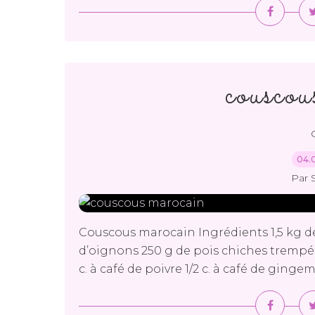
cousco
04.
Par 
Couscous marocain Ingrédients 1,5 kg d
d’oignons 250 g de pois chiches trempés l
c. à café de poivre 1/2 c. à café de gingem